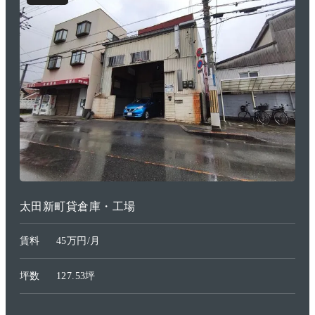
太田新町貸倉庫・工場
賃料
45万円/月
坪数
127.53坪