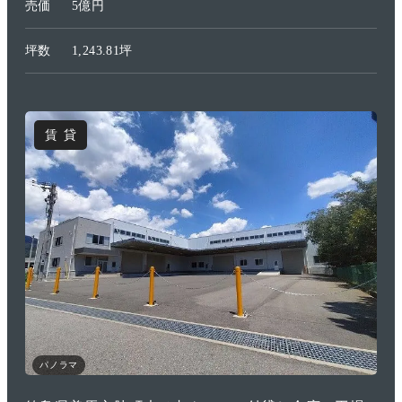
売価
5億円
坪数
1,243.81坪
賃貸
パノラマ