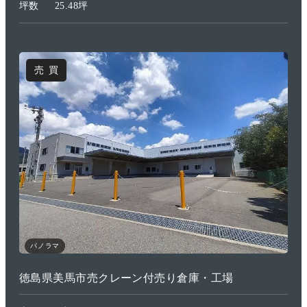
坪数
25.48坪
売買
パノラマ
徳島県美馬市売クレーン付売り倉庫・工場