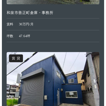
和泉市善正町倉庫・事務所
賃料
30万円/月
坪数
47.64坪
賃貸