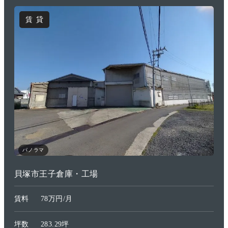
賃貸
パノラマ
貝塚市王子倉庫・工場
賃料
78万円/月
坪数
283.29坪