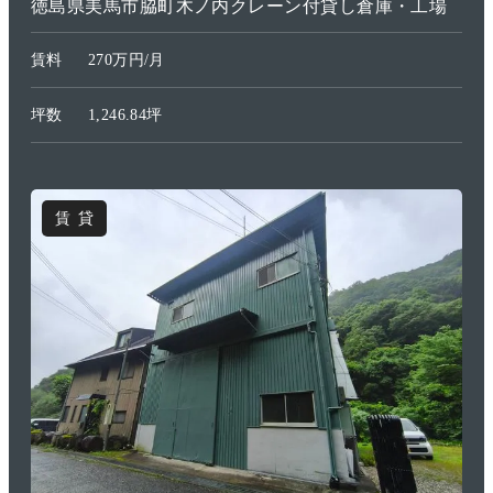
徳島県美馬市脇町木ノ内クレーン付貸し倉庫・工場
賃料
270万円/月
坪数
1,246.84坪
賃貸