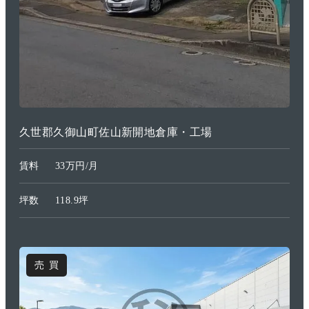
久世郡久御山町佐山新開地倉庫・工場
賃料
33万円/月
坪数
118.9坪
売買