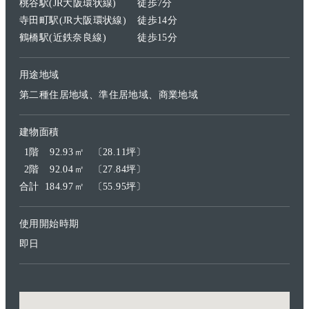
桃谷駅(JR大阪環状線)
徒歩7分
寺田町駅(JR大阪環状線)
徒歩14分
鶴橋駅(近鉄奈良線)
徒歩15分
用途地域
第二種住居地域、準住居地域、商業地域
建物面積
1階
92.93
㎡
〔28.11坪〕
2階
92.04
㎡
〔27.84坪〕
合計
184.97
㎡
〔55.95坪〕
使用開始時期
即日